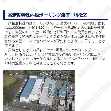
高精度特殊内径ボーリング装置 | 特徴②
高精度特殊内径ボーリングでは、最大φ1,300mmの内径、面長
は11,000mm、外径1,520mm、ワーク重量25tまでの加工が可能
です。大型のロールは一般的には低速回転にて使用されますが、
この高精度特殊内径ボーリング装置を使用すれば高速回転で使用
される大型ロールでもバランスが保たれるように加工することが
できます。
実績としては、内径φ580mm×面長5,765mmのニップロールに
対し、円筒度50μmという非常に精度の高いボーリング加工を行
いました。また、均一な肉厚によるニップの均等化や、加熱・冷
却時の温度ムラを低減させることができます。