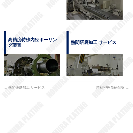
高精度特殊内径ボーリン
熱間研磨加工 サービス
グ装置
←
熱間研磨加工 サービス
超精密円筒研削盤
→