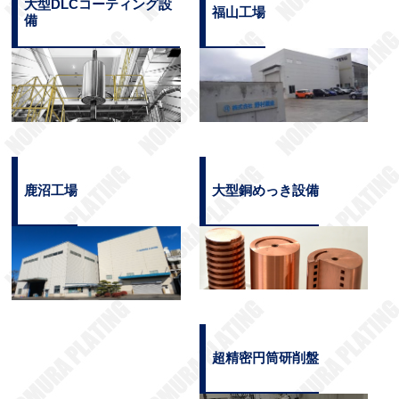
大型DLCコーティング設
福山工場
備
鹿沼工場
大型銅めっき設備
超精密円筒研削盤