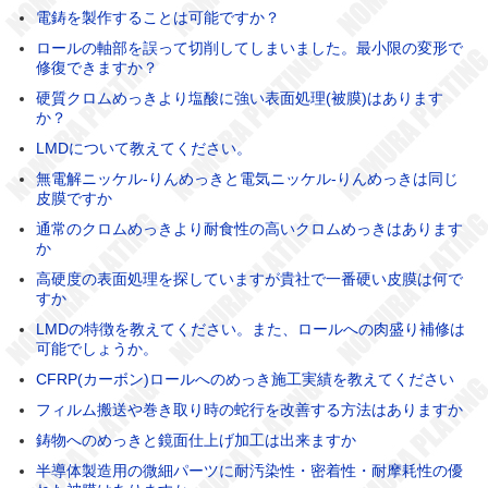
電鋳を製作することは可能ですか？
ロールの軸部を誤って切削してしまいました。最小限の変形で
修復できますか？
硬質クロムめっきより塩酸に強い表面処理(被膜)はあります
か？
LMDについて教えてください。
無電解ニッケル-りんめっきと電気ニッケル-りんめっきは同じ
皮膜ですか
通常のクロムめっきより耐食性の高いクロムめっきはあります
か
高硬度の表面処理を探していますが貴社で一番硬い皮膜は何で
すか
LMDの特徴を教えてください。また、ロールへの肉盛り補修は
可能でしょうか。
CFRP(カーボン)ロールへのめっき施工実績を教えてください
フィルム搬送や巻き取り時の蛇行を改善する方法はありますか
鋳物へのめっきと鏡面仕上げ加工は出来ますか
半導体製造用の微細パーツに耐汚染性・密着性・耐摩耗性の優