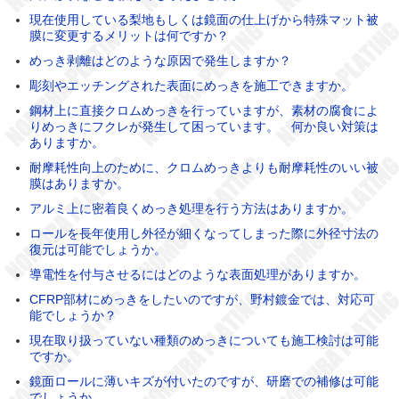
現在使用している梨地もしくは鏡面の仕上げから特殊マット被
膜に変更するメリットは何ですか？
めっき剥離はどのような原因で発生しますか？
彫刻やエッチングされた表面にめっきを施工できますか。
鋼材上に直接クロムめっきを行っていますが、素材の腐食によ
りめっきにフクレが発生して困っています。 何か良い対策は
ありますか。
耐摩耗性向上のために、クロムめっきよりも耐摩耗性のいい被
膜はありますか。
アルミ上に密着良くめっき処理を行う方法はありますか。
ロールを長年使用し外径が細くなってしまった際に外径寸法の
復元は可能でしょうか。
導電性を付与させるにはどのような表面処理がありますか。
CFRP部材にめっきをしたいのですが、野村鍍金では、対応可
能でしょうか？
現在取り扱っていない種類のめっきについても施工検討は可能
ですか。
鏡面ロールに薄いキズが付いたのですが、研磨での補修は可能
でしょうか。