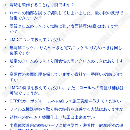
電鋳を製作することは可能ですか？
ロールの軸部を誤って切削してしまいました。最小限の変形で
修復できますか？
硬質クロムめっきより塩酸に強い表面処理(被膜)はあります
か？
LMDについて教えてください。
無電解ニッケル-りんめっきと電気ニッケル-りんめっきは同じ
皮膜ですか
通常のクロムめっきより耐食性の高いクロムめっきはあります
か
高硬度の表面処理を探していますが貴社で一番硬い皮膜は何で
すか
LMDの特徴を教えてください。また、ロールへの肉盛り補修は
可能でしょうか。
CFRP(カーボン)ロールへのめっき施工実績を教えてください
フィルム搬送や巻き取り時の蛇行を改善する方法はありますか
鋳物へのめっきと鏡面仕上げ加工は出来ますか
半導体製造用の微細パーツに耐汚染性・密着性・耐摩耗性の優