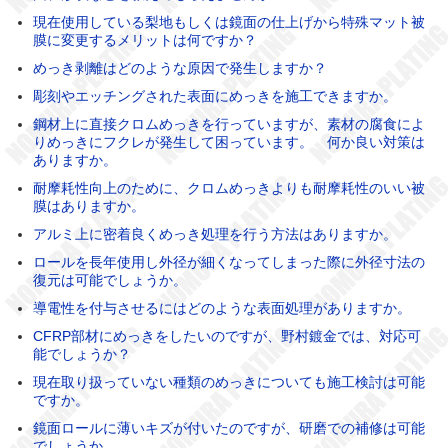
現在使用している梨地もしくは鏡面の仕上げから特殊マット被
膜に変更するメリットは何ですか？
めっき剥離はどのような原因で発生しますか？
彫刻やエッチングされた表面にめっきを施工できますか。
鋼材上に直接クロムめっきを行っていますが、素材の腐食によ
りめっきにフクレが発生して困っています。 何か良い対策は
ありますか。
耐摩耗性向上のために、クロムめっきよりも耐摩耗性のいい被
膜はありますか。
アルミ上に密着良くめっき処理を行う方法はありますか。
ロールを長年使用し外径が細くなってしまった際に外径寸法の
復元は可能でしょうか。
導電性を付与させるにはどのような表面処理がありますか。
CFRP部材にめっきをしたいのですが、野村鍍金では、対応可
能でしょうか？
現在取り扱っていない種類のめっきについても施工検討は可能
ですか。
鏡面ロールに薄いキズが付いたのですが、研磨での補修は可能
でしょうか。