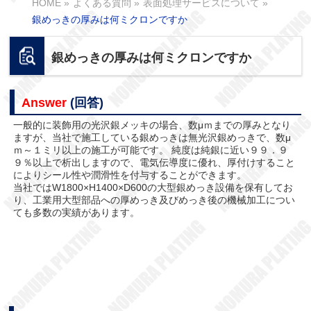
HOME
»
よくある質問
»
表面処理サービスについて
»
銀めっきの厚みは何ミクロンですか
銀めっきの厚みは何ミクロンですか
Answer
(回答)
一般的に装飾用の光沢銀メッキの場合、数μｍまでの厚みとなり
ますが、当社で施工している銀めっきは無光沢銀めっきで、数μ
ｍ～１ミリ以上の施工が可能です。 純度は純銀に近い９９．９
９％以上で析出しますので、電気伝導度に優れ、厚付けすること
によりシール性や潤滑性を付与することができます。
当社ではW1800×H1400×D600の大型銀めっき設備を保有してお
り、工業用大型部品への厚めっき及びめっき後の機械加工につい
ても多数の実績があります。